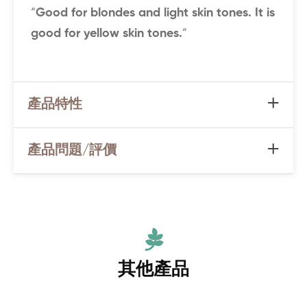
“
Good for blondes and light skin tones. It is
good for yellow skin tones.
“
產品特性
產品問題/評價
其他產品