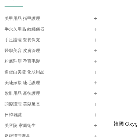
美甲用品 指甲護理
半永久用品 紋繡儀器
手足護理 營養保充
醫學美容 皮膚管理
粉底駐顏 孕育毛髮
角蛋白美睫 化妝用品
美睫嫁接 睫毛護理
紮肚用品 產後護理
頭髮護理 美髮延長
日韓雜誌
韓國 Oxyg
美容院 家庭衛生
私密護理產品