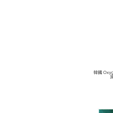
韓國 Oxyg
濕