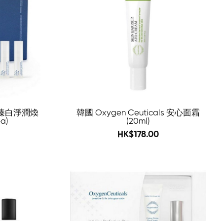
ls 臻白淨潤煥
韓國 Oxygen Ceuticals 安心面霜
a)
(20ml)
388
HK$178.00
-64%
-69%