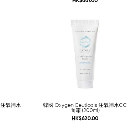
HK$667.00
-55%
-64%
ls 注氧補水
韓國 Oxygen Ceuticals 注氧補水CC
)
面霜 (200ml)
973
HK$620.00