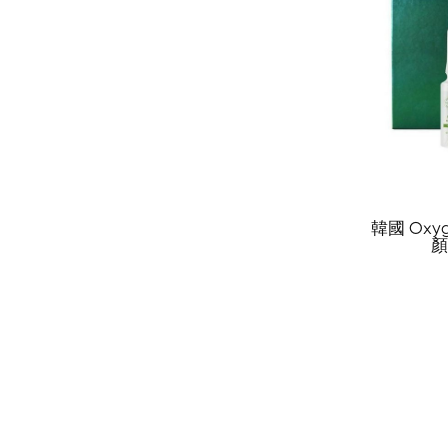
韓國 Oxyg
顏