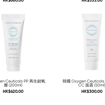
HK$660.00
HK$333.00
-49%
en Ceuticals PP 再生鎖氧
韓國 Oxygen Ceutica
層 (200ml)
CC 面霜 (50ml
1260
548
HK$620.00
HK$300.00