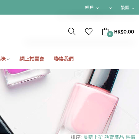
帳戶
繁體
$ HKD
繁體
HK$0.00
0
¥ RMB
簡体
$ USD
ENGLISH
TOTAL
HK$0.00
品味
網上拍賣會
聯絡我們
結帳
排序:
最新上架
熱賣產品
售價