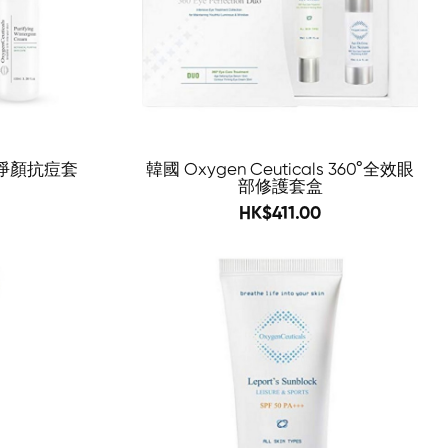
ls 淨顏抗痘套
韓國 Oxygen Ceuticals 360°全效眼
部修護套盒
598
HK$411.00
-83%
-69%