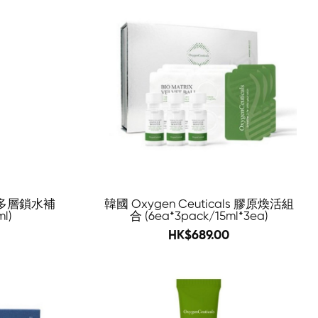
-61%
-60%
ls 多層鎖水補
韓國 Oxygen Ceuticals 膠原煥活組
l)
合 (6ea*3pack/15ml*3ea)
1148
HK$689.00
-59%
-46%