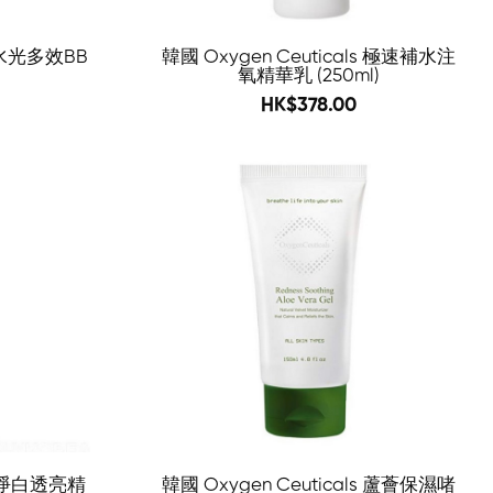
s 水光多效BB
韓國 Oxygen Ceuticals 極速補水注
氧精華乳 (250ml)
500
HK$378.00
-76%
-65%
ls 淨白透亮精
韓國 Oxygen Ceuticals 蘆薈保濕啫