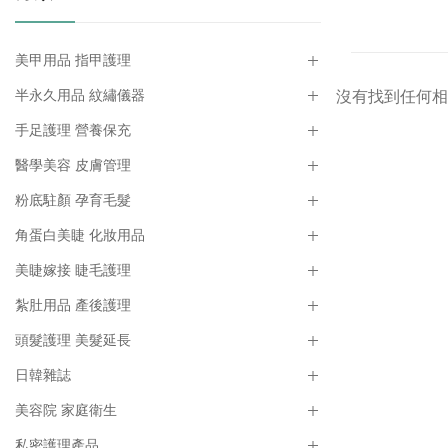
美甲用品 指甲護理
半永久用品 紋繡儀器
沒有找到任何相
手足護理 營養保充
醫學美容 皮膚管理
粉底駐顏 孕育毛髮
角蛋白美睫 化妝用品
美睫嫁接 睫毛護理
紮肚用品 產後護理
頭髮護理 美髮延長
日韓雜誌
美容院 家庭衛生
私密護理產品