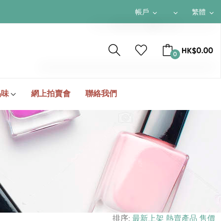
帳戶
繁體
$ HKD
繁體
HK$0.00
0
¥ RMB
簡体
$ USD
ENGLISH
TOTAL
HK$0.00
品味
網上拍賣會
聯絡我們
結帳
排序:
最新上架
熱賣產品
售價