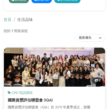
首頁
生活品味
找到
7
間美容院
精選
推薦
2
CPD 培訓課程
國際資歷評估聯盟會 (IQA)
國際資歷評估聯盟會（IQA）於 2019 年夏季成立，隸屬