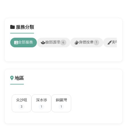
服務分類
全部服務
臉部護理
身體按摩
美甲美睫
4
1
地區
尖沙咀
深水埗
銅鑼灣
3
1
1