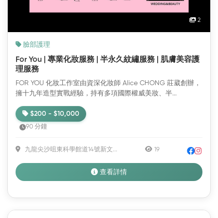
2
臉部護理
For You | 專業化妝服務 | 半永久紋繡服務 | 肌膚美容護
理服務
FOR YOU 化妝工作室由資深化妝師 Alice CHONG 莊葳創辦，
擁十九年造型實戰經驗，持有多項國際權威美妝、半...
$200 - $10,000
90 分鐘
九龍尖沙咀東科學館道14號新文...
19
查看詳情