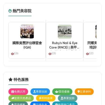
熱門美容院
國際資歷評估聯盟會
Ruby's Nail & Eye
閃耀美容國
(IQA)
Care (RNCE) | 美甲服
培訓學院 (L
務 | 紋繡服務 | 美睫服
536
535
533
務 | 角蛋白服務 | 美容
服務
特色服務
免費試用
專業技師
環境優雅
交通便利
使用天然產品
即時效果
專業技師
環境優雅
設備先進
使用進口產品