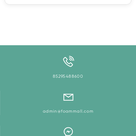
85295488600
admin@foammall.com