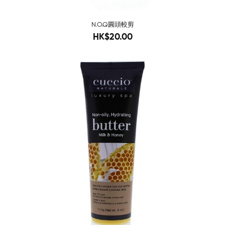
N.O.Q圓頭較剪
28
HK$20.00
-47%