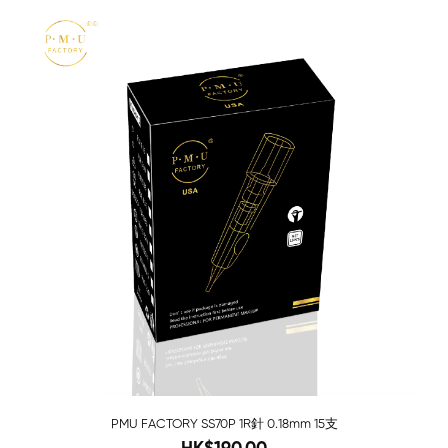
-68%
PMU FACTORY SS70P 1R針 0.18mm 15支
280