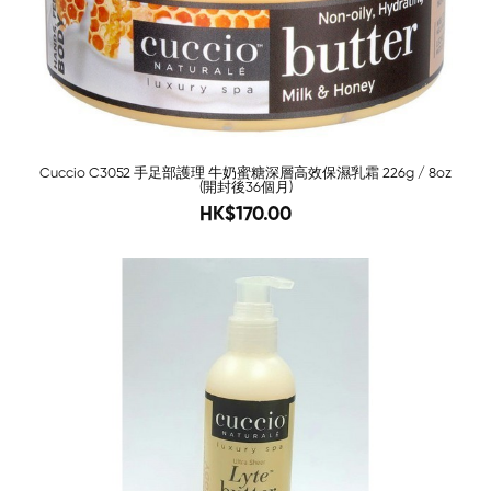
Cuccio C3052 手足部護理 牛奶蜜糖深層高效保濕乳霜 226g / 8oz
(開封後36個月)
288
HK$170.00
-72%