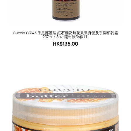
Cuccio C3145 手足部護理 紅石榴及無花果果身體及手腳部乳霜
237ml / 8oz (開封後36個月)
188
HK$135.00
-59%