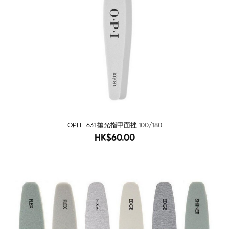
OPI FL631 拋光指甲面挫 100/180
68
HK$60.00
-93%