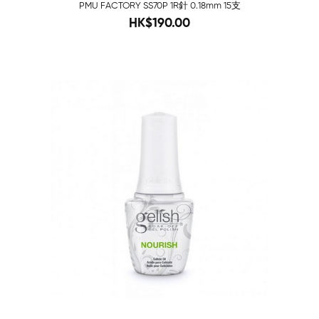
PMU FACTORY SS70P 1R針 0.18mm 15支
280
HK$190.00
-79%