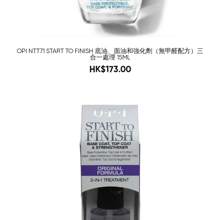
OPI NTT71 START TO FINISH 底油、面油和強化劑（無甲醛配方）三
合一處理 15ML
208
HK$173.00
-83%