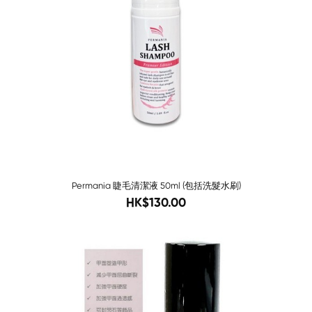
Permania 睫毛清潔液 50ml (包括洗髮水刷)
160
HK$130.00
-71%