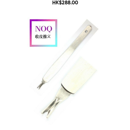
500
HK$288.00
-71%