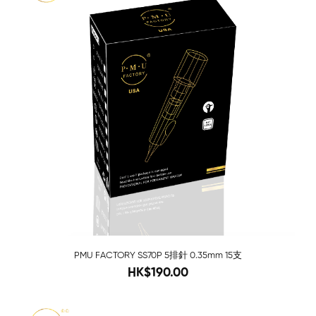
PMU FACTORY SS70P 5排針 0.35mm 15支
280
HK$190.00
-68%