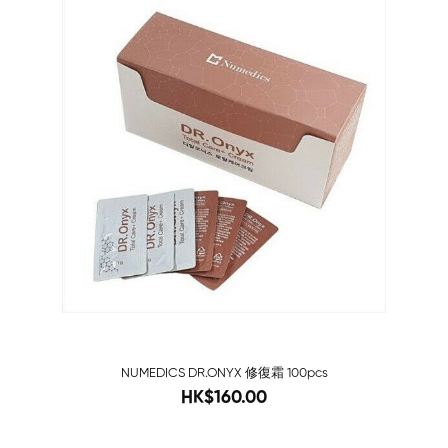
NUMEDICS DR.ONYX 修復霜 100pcs
210
HK$160.00