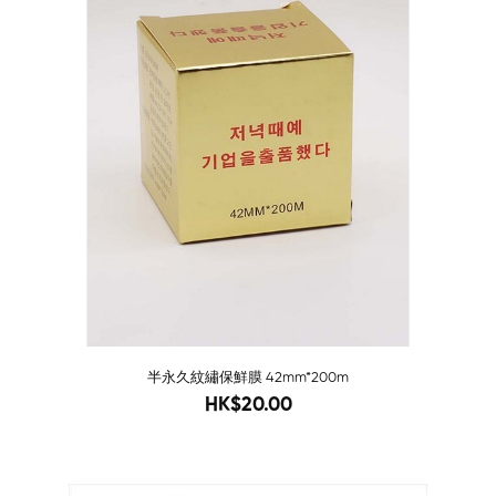
半永久紋繡保鮮膜 42mm*200m
25
HK$20.00
-76%