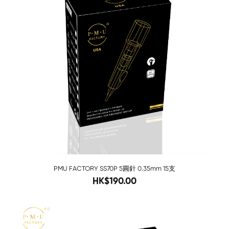
PMU FACTORY SS70P 5圓針 0.35mm 15支
280
HK$190.00
-68%