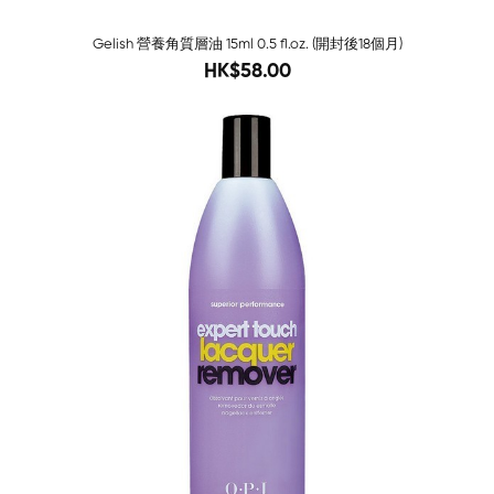
Gelish 營養角質層油 15ml 0.5 fl.oz. (開封後18個月)
73
HK$58.00
-82%