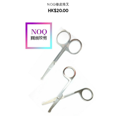
N.O.Q修皮推叉
28
HK$20.00
-71%