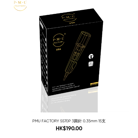
PMU FACTORY SS70P 3圓針 0.35mm 15支
280
HK$190.00