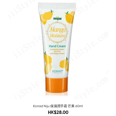
Sold O
Konad Niju 保濕潤手霜 芒果 60ml
58
HK$28.00