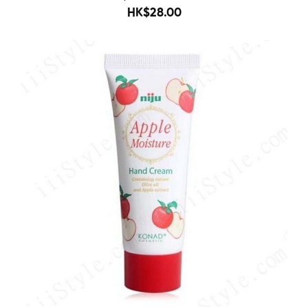
58
HK$28.00
Sold O