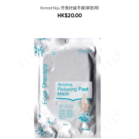
Konad Niju 芳香紓緩手膜(掌部用)
38
HK$20.00
Sold O