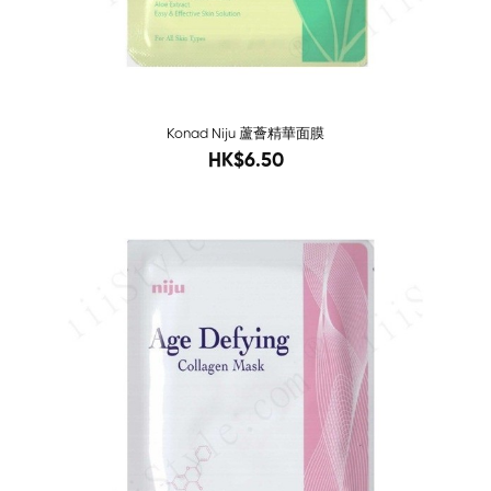
Konad Niju 蘆薈精華面膜
10
HK$6.50
Sold O