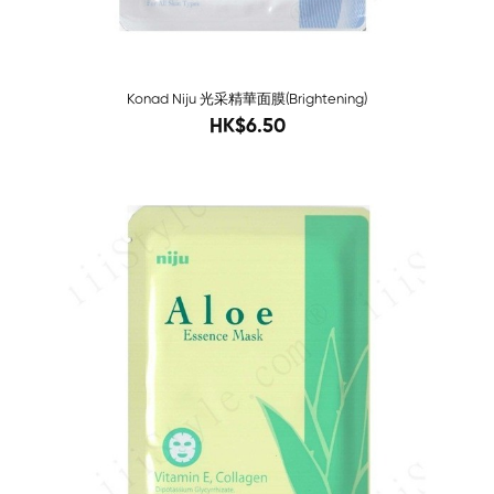
Konad Niju 光采精華面膜(Brightening)
10
HK$6.50
Sold O