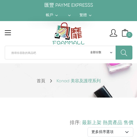
匯豐 PAYME EXPRESSS
帳戶
繁體
$ HKD
繁體
0
¥ RMB
簡体
$ USD
ENGLISH
首頁
Konad 美容及護理系列
排序:
最新上架
熱賣產品
售價