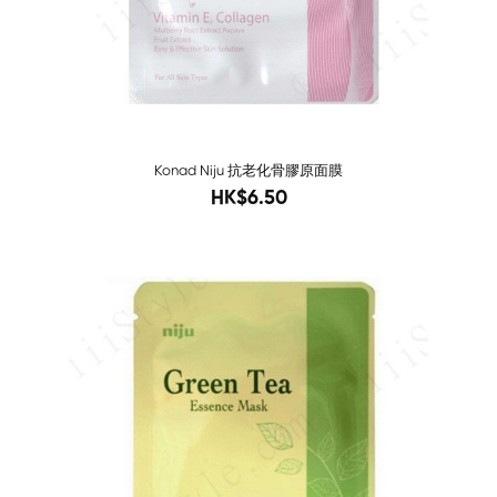
Konad Niju 抗老化骨膠原面膜
10
HK$6.50
Sold O