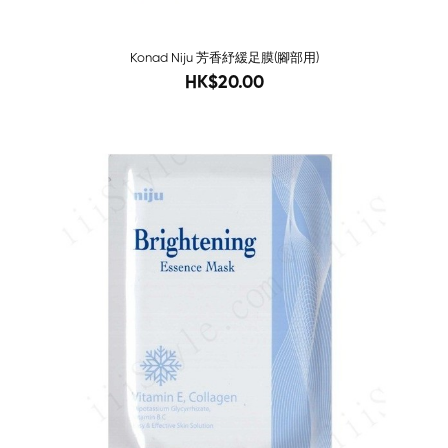
Konad Niju 芳香紓緩足膜(腳部用)
38
HK$20.00
Sold O