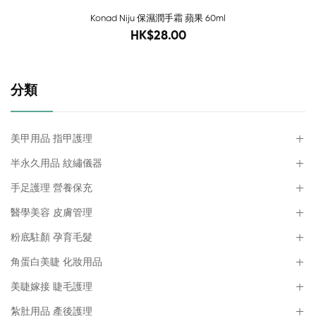
Konad Niju 保濕潤手霜 蘋果 60ml
58
HK$28.00
分類
美甲用品 指甲護理
半永久用品 紋繡儀器
手足護理 營養保充
醫學美容 皮膚管理
粉底駐顏 孕育毛髮
角蛋白美睫 化妝用品
美睫嫁接 睫毛護理
紮肚用品 產後護理